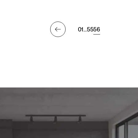
01
…
55
56