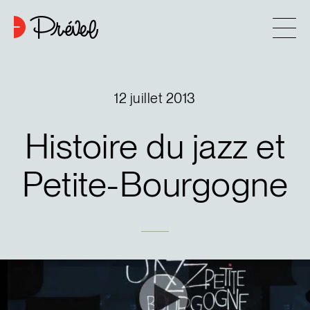
Aller au contenu
Entreprise
12 juillet 2013
Approche
Histoire
du
jazz
et
6
Projets
Petite-Bourgogne
Contact
Astuces d’achat
Nouvelles