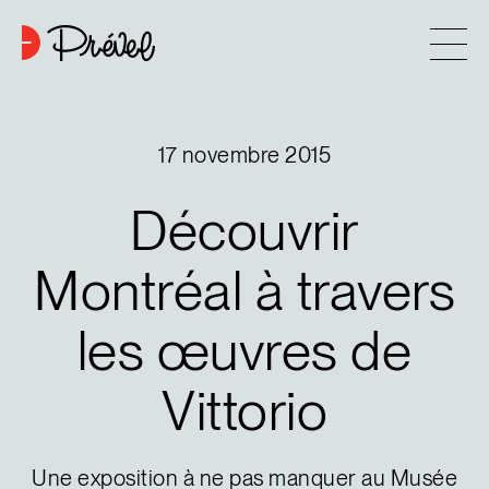
Aller au contenu
Entreprise
17 novembre 2015
Approche
Découvrir
6
Projets
Montréal
à
travers
les
œuvres
de
Contact
Vittorio
Astuces d’achat
Nouvelles
Une exposition à ne pas manquer au Musée