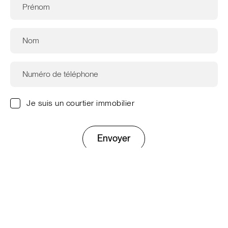
Je suis un courtier immobilier
Envoyer
Ce site est protégé par reCAPTCHA. Les
règles de
confidentialité
et les
conditions d'utilisation
de Google
s'appliquent.