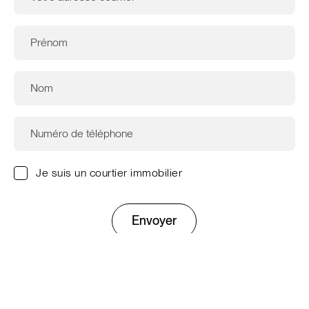
Je suis un courtier immobilier
Envoyer
Ce site est protégé par reCAPTCHA. Les
règles de
confidentialité
et les
conditions d'utilisation
de Google
s'appliquent.