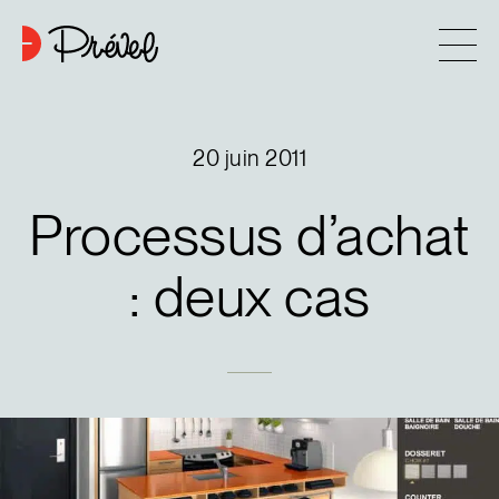
Aller au contenu
Entreprise
20 juin 2011
Approche
Processus
d’achat
6
Projets
:
deux
cas
Contact
Astuces d’achat
Nouvelles