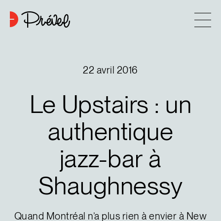
Aller au contenu
Entreprise
22 avril 2016
Approche
Le
Upstairs
:
un
6
Projets
authentique
jazz-bar
à
Contact
Shaughnessy
Astuces d’achat
Nouvelles
Quand Montréal n’a plus rien à envier à New