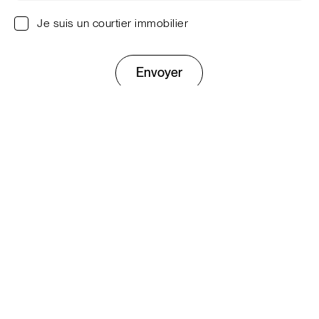
Je suis un courtier immobilier
Envoyer
Ce site est protégé par reCAPTCHA. Les
règles de
confidentialité
et les
conditions d'utilisation
de Google
s'appliquent.
Entreprise
À propos
L’expérience Prével
Équipe
Travailler chez Prével
Nos projets