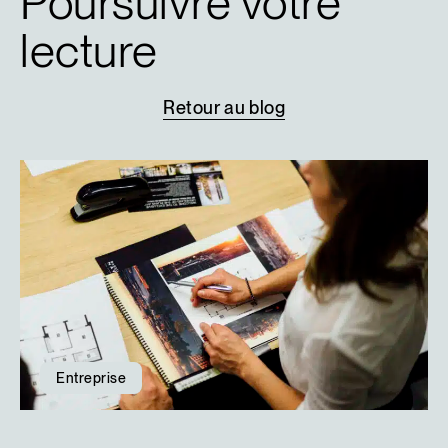
Poursuivre votre
lecture
Retour
au
blog
Entreprise