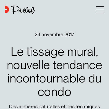
Aller au contenu
Entreprise
24 novembre 2017
Approche
Le
tissage
mural,
6
Projets
nouvelle
tendance
incontournable
du
Contact
condo
Astuces d’achat
Nouvelles
Des matières naturelles et des techniques