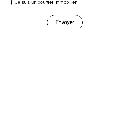
Je suis un courtier immobilier
Envoyer
Ce site est protégé par reCAPTCHA. Les
règles de
confidentialité
et les
conditions d'utilisation
de Google
s'appliquent.
Entreprise
À propos
L’expérience Prével
Équipe
Travailler chez Prével
Nos projets