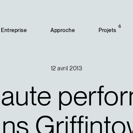
6
Entreprise
Approche
Projets
12 avril 2013
aute
perfo
ans
Griffint