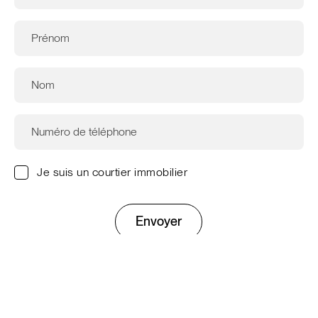
Je suis un courtier immobilier
Envoyer
Ce site est protégé par reCAPTCHA. Les
règles de
confidentialité
et les
conditions d'utilisation
de Google
s'appliquent.