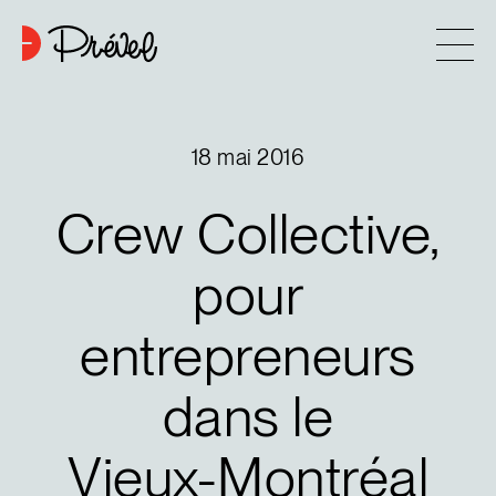
Aller au contenu
Entreprise
18 mai 2016
Approche
Crew
Collective,
6
Projets
pour
entrepreneurs
Contact
dans
le
Astuces d’achat
Vieux-Montréal
Nouvelles