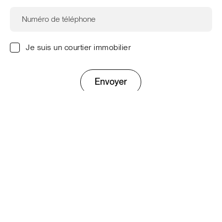
Je suis un courtier immobilier
Envoyer
Ce site est protégé par reCAPTCHA. Les
règles de
confidentialité
et les
conditions d'utilisation
de Google
s'appliquent.
Entreprise
À propos
L’expérience Prével
Équipe