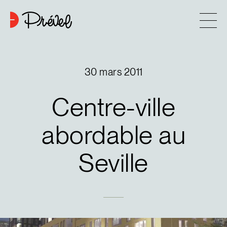
Aller au contenu
Entreprise
30 mars 2011
Approche
Centre-ville
6
Projets
abordable
au
Seville
Contact
Astuces d’achat
Nouvelles