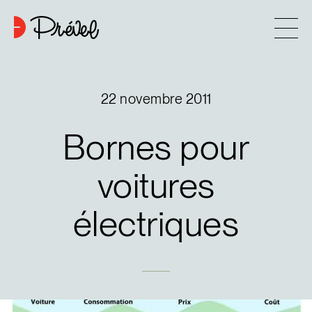
Aller au contenu
Entreprise
22 novembre 2011
Approche
Bornes
pour
6
Projets
voitures
électriques
Contact
Astuces d’achat
Nouvelles