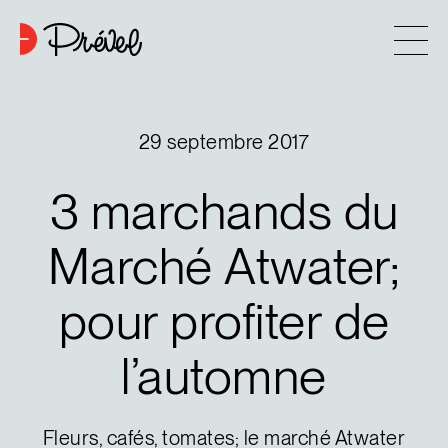
Aller au contenu
Entreprise
29 septembre 2017
Approche
3
marchands
du
6
Projets
Marché
Atwater;
pour
profiter
de
Contact
l’automne
Astuces d’achat
Nouvelles
Fleurs, cafés, tomates; le marché Atwater